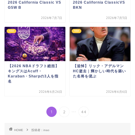
2026 California Classic VS
2026 California ClassicVS
GSW B
BKN
2026年7月7日
2026年7月5日
NBA
NBA
【2026 NBAドラフト総括】
【追悼】リック・アデルマン
キングスはAcuff・
HC逝去｜輝かしい時代を築い
Karaban・Sharpの3人を指
た名将を偲ぶ
名
2026年6月26日
2026年6月6日
...
1
2
44
HOME
投稿者：inao