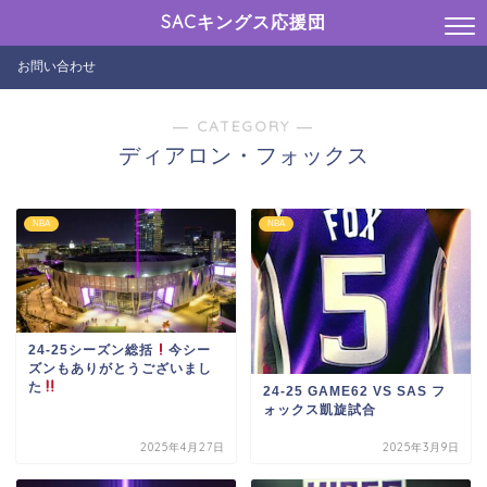
SACキングス応援団
お問い合わせ
― CATEGORY ―
ディアロン・フォックス
NBA
NBA
24-25シーズン総括
今シー
ズンもありがとうございまし
た
24-25 GAME62 VS SAS フ
ォックス凱旋試合
2025年4月27日
2025年3月9日