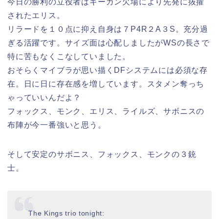
今日の勝利の立役者はキーガン欠場により先発に抜擢
されたエリス。
リラードを１０点に抑え自身は７P4R２A３S。充分過
ぎる活躍です。サイズ面は心配しましたがWSの長さで
特に苦もなくこなしていました。
おそらくマイブラが思い描くDFシステムには必須な存
在。日に日に存在感を増しています。スタメン奪っち
ゃっていいんだよ？
フォックス、モンク、エリス、ライルズ、サボニスの
布陣が今一番強いと思う。
そして安定のサボニス、フォックス、モンクの３銃
士。
The Kings trio tonight: