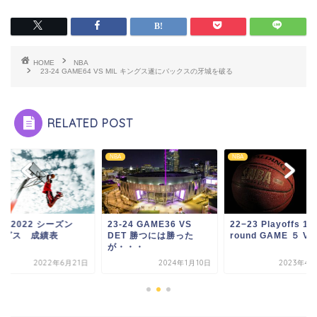
HOME
NBA
23-24 GAME64 VS MIL キングス遂にバックスの牙城を破る
RELATED POST
NBA
NBA
21-2022 シーズン
23-24 GAME36 VS
22−23 Playoffs 1st
ングス 成績表
DET 勝つには勝った
round GAME ５ V...
が・・・
2022年6月21日
2024年1月10日
2023年4月