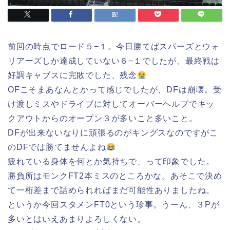
前回の時点でロード５−１。今日勝てばスパーズとウォ
リアーズしか達成していない６−１でしたが、最終戦は
好調キャブスに完敗でした、残念
OFこそまあなんとかって感じでしたが、DFは崩壊。受
け渡しミスやドライブに対してオーバーヘルプでキッ
クアウトからのオープン３が多いこと多いこと。
DFが出来ないなりに頑張るのがキングスなのですがこ
のDFでは勝てませんよね
疲れている身体を何とか気持ちで、って印象でした。
勝負所はモンクFT2本ミスのところかな。あそこで決め
て一桁差まで詰められればまだ可能性ありましたね。
というか今回スタメンFT0という珍事。うーん、３Pが
多いとはいえあまりよろしくない。