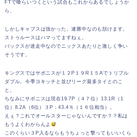
FTで喰らいつくという試合もこれからあるでしょうか
ら、
しかしキャブスは強かった。連勝中なのも頷けます。
ストゥルースはハマってますねぇ。
バックスが迷走中なのでニックスあたりと激しく争い
そうです。
キングスではサボニスが１２P１９R１５Aでトリプル
ダブル。今季ヨキッチと並びリーグ最多タイとのこ
と。
ちなみにサボニスは現在19.7P（４７位）13.1R（1
位）8.2A（6位）３P：43.4％（１６位相当）。
えぇ？これでオールスターじゃないんですか？？私は
もうよくわからんよ
このくらい３P入るならもうちょっと撃ってもいいくら