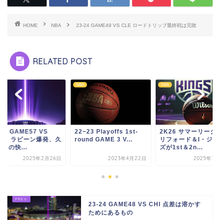
HOME
NBA
23-24 GAME49 VS CLE ロードトリップ最終戦は完敗
RELATED POST
NBA
NBA
-25 GAME57 VS
22−23 Playoffs 1st-
2K26 サマーリーグ
HA ラビーン爆発、久
round GAME 3 V...
リフォード＆I・ジョ
りの快...
ズが1st＆2n...
2025年2月26日
2023年4月22日
2025年7月
23-24 GAME48 VS CHI 点差は溶かす
ためにあるもの