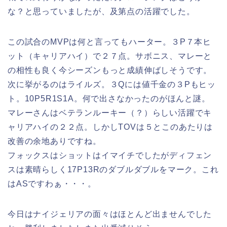
な？と思っていましたが、及第点の活躍でした。
この試合のMVPは何と言ってもハーター。３P７本ヒ
ット（キャリアハイ）で２７点。サボニス、マレーと
の相性も良く今シーズンもっと成績伸ばしそうです。
次に挙がるのはライルズ。３Qには値千金の３Pもヒッ
ト。10P5R1S1A。何で出さなかったのがほんと謎。
マレーさんはベテランルーキー（？）らしい活躍でキ
ャリアハイの２２点。しかしTOVは５とこのあたりは
改善の余地ありですね。
フォックスはショットはイマイチでしたがディフェン
スは素晴らしく17P13Rのダブルダブルをマーク。これ
はASですわぁ・・・。
今日はナイジェリアの面々はほとんど出ませんでした