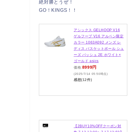
絶対勝とうぜ！
GO！KINGS！！
アシックス GELHOOP V16
ゲルフープ V16 アルペン限定
カラー 1063A092 メンズ レ
ディス バスケットボール シュ
ーズ バッシュ 2E ホワイト×
ゴールド asics
8999円
価格:
(2025/7/14 05:50時点)
感想(12件)
【2BUY10%OFFクーポン対