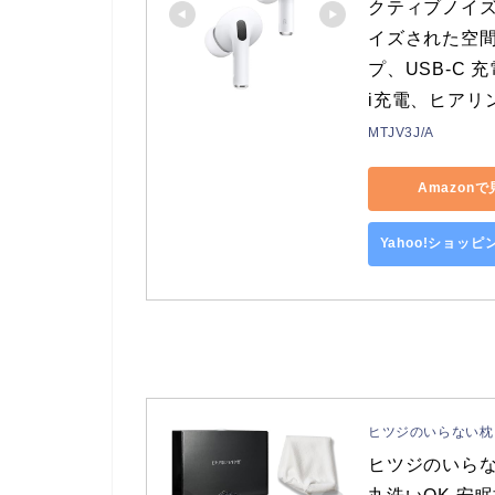
クティブノイ
イズされた空間
プ、USB-C
i充電、ヒアリ
MTJV3J/A
Amazon
Yahoo!ショッ
ヒツジのいらない枕
ヒツジのいらな