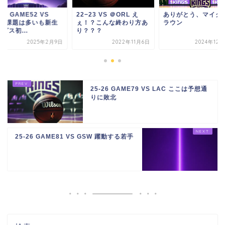
-25 GAME52 VS
22−23 VS ＠ORL え
ありがとう、マイク
OP 課題は多いも新生
ぇ！？こんな終わり方あ
ラウン
グス初...
り？？？
2025年2月9日
2022年11月6日
2024年12
25-26 GAME79 VS LAC ここは予想通
りに敗北
25-26 GAME81 VS GSW 躍動する若手