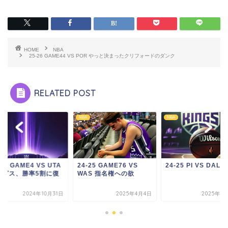
HOME
NBA
25-26 GAME44 VS POR やっと決まったクリフォードのダンク
RELATED POST
NBA
NBA
-25 GAME4 VS UTA
24-25 GAME76 VS
24-25 PI VS DAL 
ングス、勝率5割に復
WAS 指名権への欲
2024年10月31日
2025年4月4日
2025年4