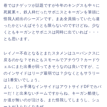
巷ではナゲッツが話題ですが今年のキングスも中々に
死屍累々。鉄人枠だったサボニスとキーガンを筆頭に
怪我人続出のシーズンです。まあ全員揃っていたら違
ったかといえばそうとも限らないのですけどね。少な
くともキーガンとサボニスは同時に出ていれば・・・
とも思います。
レイノー不在となるとまたスタメンはユーバンクスに
戻るのかな？それともスモールでアチウワ？カードウ
ェルにまた出番が回ってきそうなのは良いですが、こ
のインサイドはリーグ最弱では？少なくともサラリー
は1番安いでしょう。
よし、じゃ手薄なインサイドはアウトサイドDFでカバ
ーだ！と出来ないチームですからね、キーガン酷使し
か道が無いのが泣ける。また怪我してしまうし、シュ
ートが入らなくなるぜ。