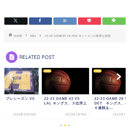
HOME
NBA
25-26 GAME35 VS PHX 今シーズンの希望も怪我
RELATED POST
NBA
NBA
-25 プレシーズン VS
22-23 GAME 43 VS
22-23 GAME 28 VS
SW
LAL キングス、３位浮上
DET キングス、ロ
６連戦を...
2024年10月10日
2023年1月19日
2022年12