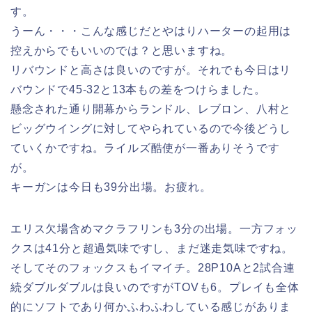
す。
うーん・・・こんな感じだとやはりハーターの起用は
控えからでもいいのでは？と思いますね。
リバウンドと高さは良いのですが。それでも今日はリ
バウンドで45-32と13本もの差をつけらました。
懸念された通り開幕からランドル、レブロン、八村と
ビッグウイングに対してやられているので今後どうし
ていくかですね。ライルズ酷使が一番ありそうです
が。
キーガンは今日も39分出場。お疲れ。
エリス欠場含めマクラフリンも3分の出場。一方フォッ
クスは41分と超過気味ですし、まだ迷走気味ですね。
そしてそのフォックスもイマイチ。28P10Aと2試合連
続ダブルダブルは良いのですがTOVも6。プレイも全体
的にソフトであり何かふわふわしている感じがありま