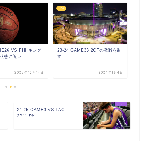
NBA
N
ME26 VS PHI キング
23-24 GAME33 2OTの激戦を制
2
状態に近い
す
開
2022年12月14日
2024年1月4日
的
24-25 GAME9 VS LAC
3P11.5%