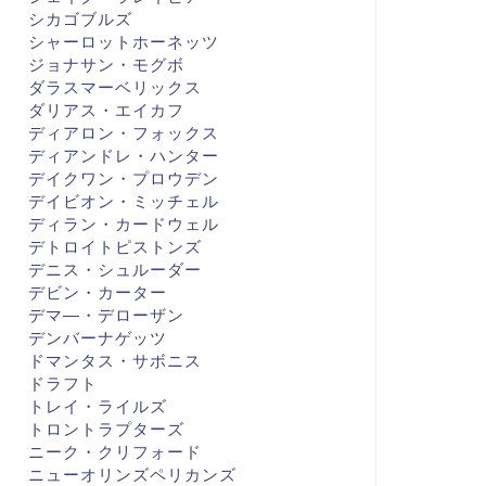
シカゴブルズ
BA
NBA
シャーロットホーネッツ
ジョナサン・モグボ
ダラスマーベリックス
ダリアス・エイカフ
ディアロン・フォックス
ディアンドレ・ハンター
4-25 GAME34 VS PHI 新年幕
22-23 GAME26 VS PHI キング
デイクワン・プロウデン
け
ス、去年の状態に近い
デイビオン・ミッチェル
ディラン・カードウェル
デトロイトピストンズ
2025年1月3日
2022年12月14
デニス・シュルーダー
デビン・カーター
デマ―・デローザン
デンバーナゲッツ
ドマンタス・サボニス
ドラフト
トレイ・ライルズ
トロントラプターズ
ニーク・クリフォード
ニューオリンズペリカンズ