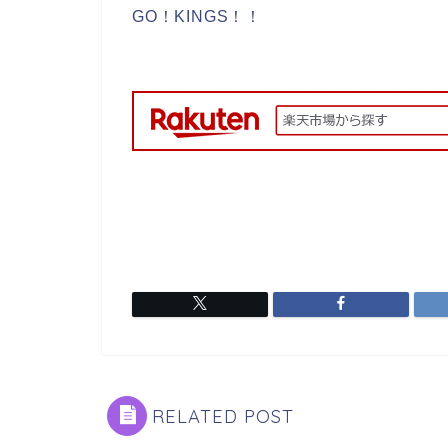
GO！KINGS！！
RELATED POST