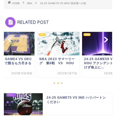
HOME
NBA
24-25 GAME76 VS WAS 指名権への欲
RELATED POST
NBA
NBA
-26 GAME4 VS OKC
NBA 2K23 サマーリー
24-25 GAME59 VS
盤まで競るも力尽きる
グ 第8戦 VS HOU
HOU アクシデント
けず格上に...
2025年10月30日
2022年7月17日
2025年3
24-25 GAME75 VS IND ハリバートン
ください