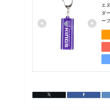
エヌ
ダー
ープ