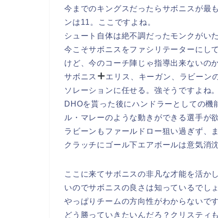
今までのキングスだったらサボニスが最
ンは11。ここですよね。
シュート自体は絶不調だったモンクがいた
今こそサボニスをファシリテーターにして
けど、今のコーチ陣じゃ指導出来ないの
サボニス
エリス、キーガン、ラビーンの
ソレーションに任せる。強そうですよね
DHOを貰った後にハンドラーとしての機
ル・マレーのような動きができる選手が
ラビーンもファールドロー狙い過ぎず、
クラッチにゴール下エアボールは意気消
ここに来てサボニスの非凡な才能を活か
いのでサボニスの良さは知っているでし
やっぱりチームの方向性がわからないで
どう勝っていきたいんだろ？クリスティ