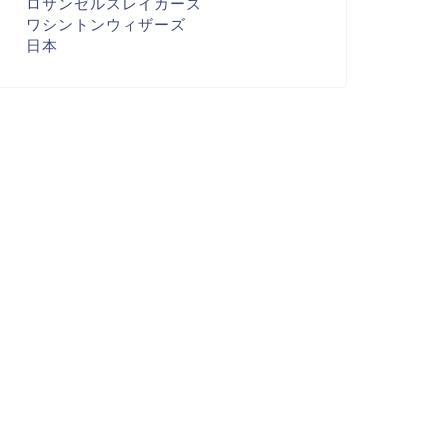
ロサンゼルスレイカーズ
ワシントンウィザーズ
日本
BA
NBA
3-24 GAME18 VS DEN 有利な
24-25 プレシーズン VS GSW
件とはいえ勝ちは嬉しいの
！
2023年12月3日
2024年10月10