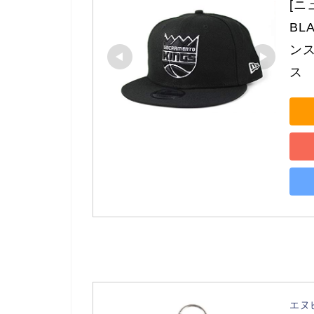
[ニ
BL
ンス
ス
エヌ