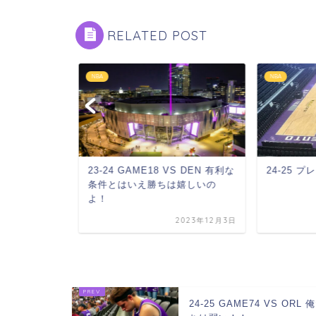
RELATED POST
NBA
NBA
S OKC 波乱は
23-24 GAME18 VS DEN 有利な
24-25 
目）
条件とはいえ勝ちは嬉しいの
よ！
2025年3月27日
2023年12月3日
24-25 GAME74 VS ORL 