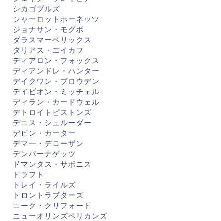
シカゴブルズ
シャーロットホーネッツ
ジョナサン・モグボ
ダラスマーベリックス
ダリアス・エイカフ
BA
NBA
ディアロン・フォックス
ディアンドレ・ハンター
デイクワン・プロウデン
デイビオン・ミッチェル
ディラン・カードウェル
デトロイトピストンズ
2-23 GAME 30 VS LAL キング
22-23 GAME 70 VS WAS キン
デニス・シュルーダー
、ロマンにかける
グス、自慢のガチャ大当たり
デビン・カーター
デマ―・デローザン
デンバーナゲッツ
2022年12月22日
2023年3月19
ドマンタス・サボニス
ドラフト
トレイ・ライルズ
トロントラプターズ
ニーク・クリフォード
ニューオリンズペリカンズ