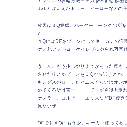
キングスの攻略方法＝主力を休ませる理
B2Bとはいえバトラー、ヒーローなどの
敗因は３Q終盤。ハーター、モンクの所
た。
４QにはDFをゾーンにしてキーガンの活
ケスJr.アデバヨ、ケイレブにやられ万事
うーん、もう少しやりようがあった気も
させたりとかゾーンを３Qから試すとか。
キングスのローテだと二人ぐらいはオンボ
めてくる所は苦手・・・ですが今後も狙
ケスラー、コルビー、エリスなどDF優秀
見たいぜ。
OFでも４Qはもう少しキーガン使って欲