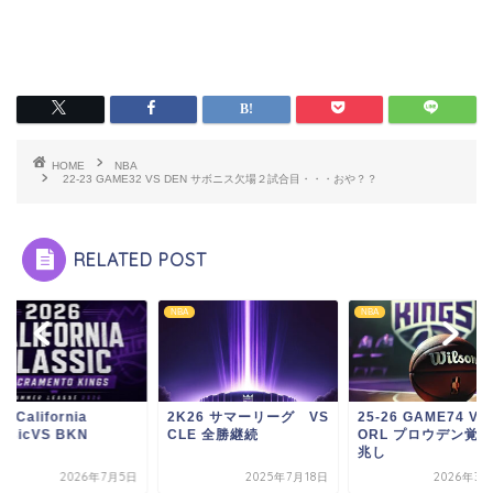
HOME
NBA
22-23 GAME32 VS DEN サボニス欠場２試合目・・・おや？？
RELATED POST
NBA
NBA
6 California
2K26 サマーリーグ VS
25-26 GAME74 VS
assicVS BKN
CLE 全勝継続
ORL プロウデン覚
兆し
2026年7月5日
2025年7月18日
2026年3月