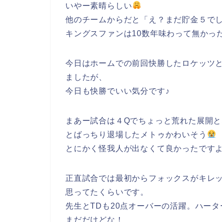
いやー素晴らしい
他のチームからだと「え？まだ貯金５で
キングスファンは10数年味わって無かったの
今日はホームでの前回快勝したロケッツ
ましたが、
今日も快勝でいい気分です♪
まあー試合は４Qでちょっと荒れた展開とな
とばっちり退場したメトゥかわいそう
とにかく怪我人が出なくて良かったです
正直試合では最初からフォックスがキレ
思ってたくらいです。
先生とTDも20点オーバーの活躍。ハー
まだだけどな！