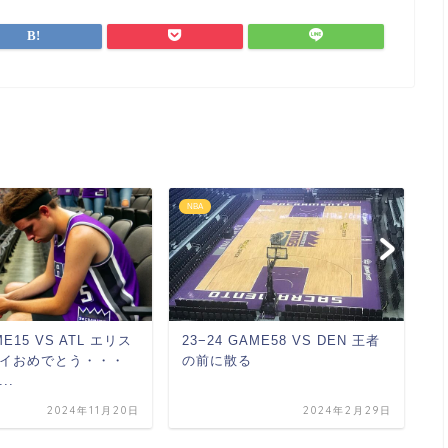
NBA
N
ME15 VS ATL エリス
23−24 GAME58 VS DEN 王者
2
イおめでとう・・・
の前に散る
あ
..
う
2024年11月20日
2024年2月29日