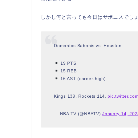
しかし何と言っても今日はサボニスでし
Domantas Sabonis vs. Houston:
19 PTS
15 REB
16 AST (career-high)
Kings 139, Rockets 114.
pic.twitter.c
— NBA TV (@NBATV)
January 14, 202