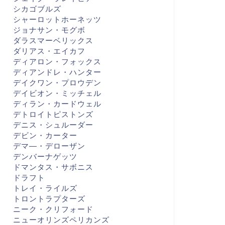
シカゴブルズ
シャーロットホーネッツ
ジョナサン・モグボ
ダラスマーベリックス
ダリアス・エイカフ
ディアロン・フォックス
ディアンドレ・ハンター
デイクワン・プロウデン
デイビオン・ミッチェル
ディラン・カードウェル
BA
NBA
デトロイトピストンズ
デニス・シュルーダー
デビン・カーター
デマ―・デローザン
デンバーナゲッツ
ドマンタス・サボニス
K 26 サマーリーグ VS PHX
24-25 GAME15 VS ATL エリス
ドラフト
かん、キングス優勝してしま
キャリアハイおめでとう・・・
トレイ・ライルズ
おめでとう...
トロントラプターズ
2025年7月16日
2024年11月20
ニーク・クリフォード
ニューオリンズペリカンズ