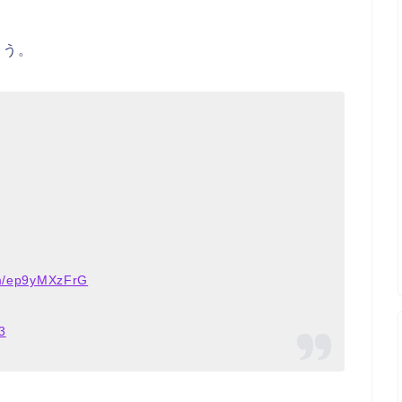
ょう。
om/ep9yMXzFrG
3