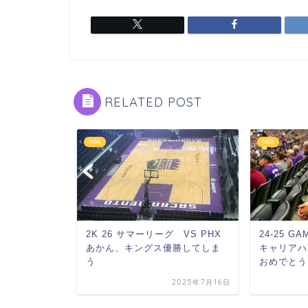
RELATED POST
NBA
NBA
S DEN 王者
2K 26 サマーリーグ VS PHX
24-25 GA
あかん、キングス優勝してしま
キャリアハ
う
おめでとう.
2024年2月29日
2025年7月16日