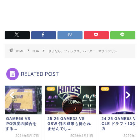
HOME
NBA
さよなら、フォックス、ハーター、マクラフリン
RELATED POST
NBA
NBA
-24 GAME66 VS
25-26 GAME38 VS
24-25 GAME68 VS
YK PO強度の試合を
GSW 何の成果も得られ
CLE ドラフト13位
にする...
ませんでし...
力
2024年3月17日
2026年1月11日
2025年3