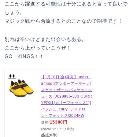
ここから躍進する可能性は十分にあると言って良いで
しょう。
マジック戦から合流するとのことなので期待です！
別れは辛いけどまた出会いもある。
ここから上がっていこうぜ！
GO！KINGS！！
【1月10日(金)発売】under_
armour/アンダーアーマー バ
スケットボール バスケットシ
ューズ [3028805-803 CURR
YFOX1(カリーフォックス1)]
バッシュ_curry_ディアロ
ン・フォックス/2024FW
15300円
価格:
(2025/2/5 05:37時点)
感想(0件)