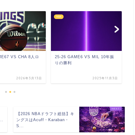
NBA
N
ME6 VS MIL 10年振
24-25 GAME65 VS GSW 痛す
2
ぎる3連敗
ー
2025年11月3日
2025年3月15日
【2026 NBAドラフト総括】キ
...
ングスはAcuff・Karaban・
S...