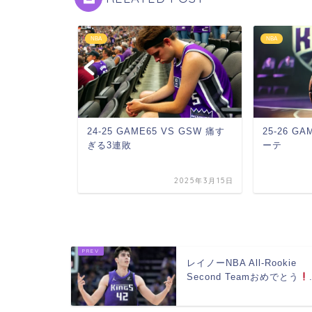
NBA
NBA
S GSW 痛す
25-26 GAME67 VS CHA 8人ロ
25-26 GA
ーテ
りの勝利
2025年3月15日
2026年3月13日
レイノーNBA All-Rookie
Second Teamおめでとう