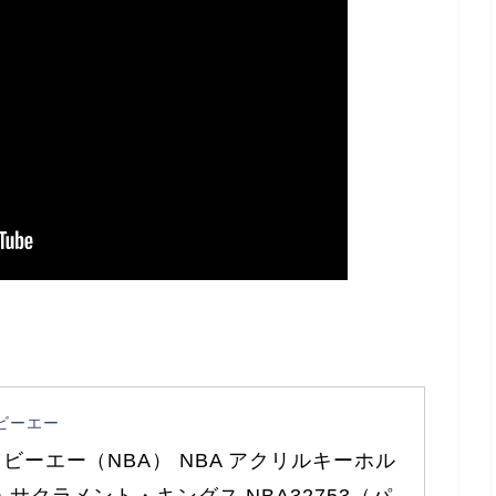
ビーエー
ビーエー（NBA） NBA アクリルキーホル
 サクラメント・キングス NBA32753（パ