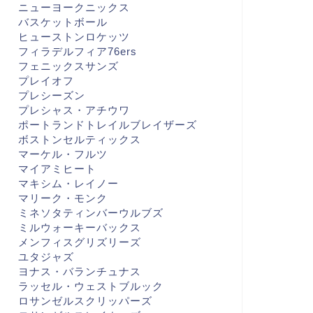
ニューヨークニックス
バスケットボール
ヒューストンロケッツ
BA
NBA
フィラデルフィア76ers
フェニックスサンズ
プレイオフ
プレシーズン
プレシャス・アチウワ
ポートランドトレイルブレイザーズ
5-26 GAME67 VS CHA 8人ロ
25-26 GAME6 VS MIL 10年振
ボストンセルティックス
テ
りの勝利
マーケル・フルツ
マイアミヒート
2026年3月13日
2025年11月3
マキシム・レイノー
マリーク・モンク
ミネソタティンバーウルブズ
ミルウォーキーバックス
メンフィスグリズリーズ
ユタジャズ
ヨナス・バランチュナス
ラッセル・ウェストブルック
ロサンゼルスクリッパーズ