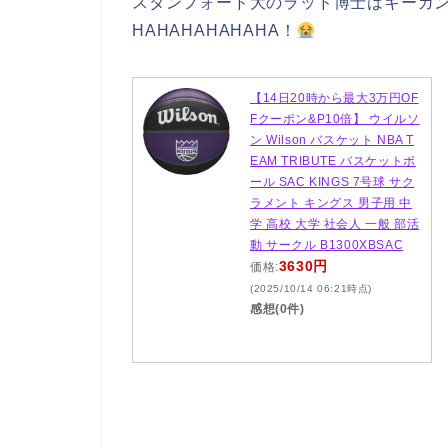
スタンフォード大のラッド博士はキーガ
HAHAHAHAHAHA！
【14日20時から最大3万円OF
Fクーポン&P10倍】 ウイルソ
ン Wilson バスケット NBA T
EAM TRIBUTE バスケットボ
ール SAC KINGS 7号球 サク
ラメント キングス 男子用 中
学 高校 大学 社会人 一般 部活
動 サークル B1300XBSAC
3630円
価格:
(2025/10/14 06:21時点)
感想(0件)